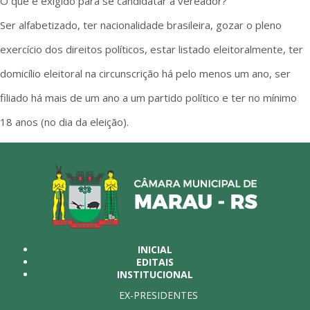
O que é exigido para se candidatar a vereador?
Ser alfabetizado, ter nacionalidade brasileira, gozar o pleno
exercício dos direitos políticos, estar listado eleitoralmente, ter
domicílio eleitoral na circunscrição há pelo menos um ano, ser
filiado há mais de um ano a um partido político e ter no mínimo
18 anos (no dia da eleição).
INICIAL
EDITAIS
INSTITUCIONAL
EX-PRESIDENTES