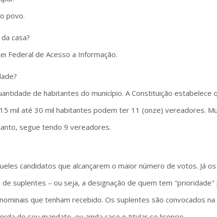
do povo.
 da casa?
ei Federal de Acesso a Informação.
dade?
antidade de habitantes do município. A Constituição estabelece
5 mil até 30 mil habitantes podem ter 11 (onze) vereadores. Mun
tanto, segue tendo 9 vereadores.
ueles candidatos que alcançarem o maior número de votos. Já os
ta de suplentes – ou seja, a designação de quem tem "prioridade
nominais que tenham recebido. Os suplentes são convocados na 
rda de seu mandato, ou ainda caso o titular se licencie.