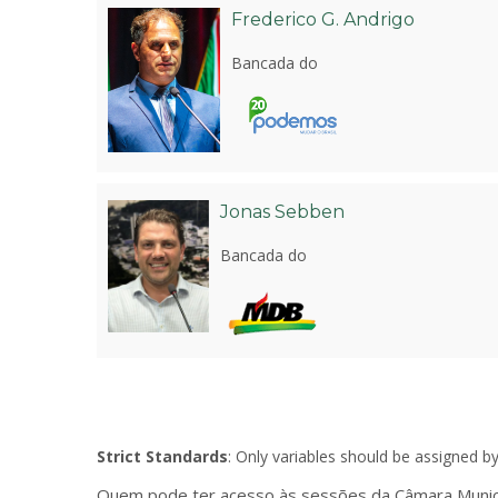
Frederico G. Andrigo
Bancada do
Jonas Sebben
Bancada do
Strict Standards
: Only variables should be assigned b
Quem pode ter acesso às sessões da Câmara Munic