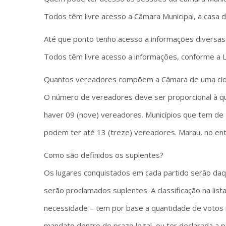
Todos têm livre acesso a Câmara Municipal, a casa 
Até que ponto tenho acesso a informações diversas
Todos têm livre acesso a informações, conforme a L
Quantos vereadores compõem a Câmara de uma ci
O número de vereadores deve ser proporcional à qu
haver 09 (nove) vereadores. Municípios que tem de 1
podem ter até 13 (treze) vereadores. Marau, no en
Como são definidos os suplentes?
Os lugares conquistados em cada partido serão daq
serão proclamados suplentes. A classificação na lis
necessidade – tem por base a quantidade de votos 
mandato dentro do prazo legal, ou ter declarada a pe