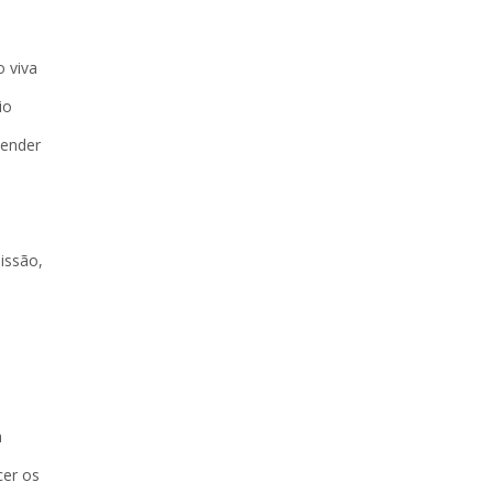
o viva
io
eender
issão,
a
cer os