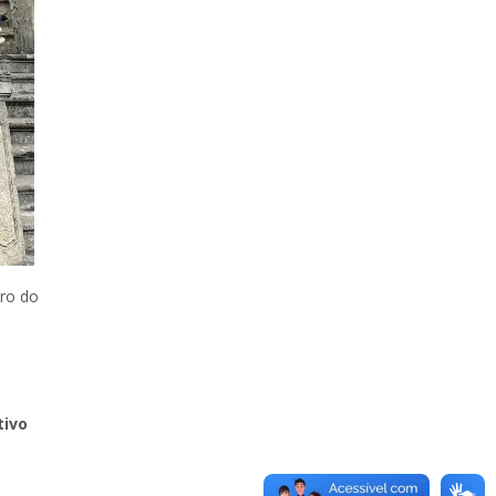
tro do
tivo