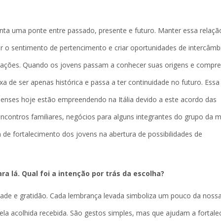
nta uma ponte entre passado, presente e futuro. Manter essa relaçã
cer o sentimento de pertencimento e criar oportunidades de intercâmb
gerações. Quando os jovens passam a conhecer suas origens e compr
a de ser apenas histórica e passa a ter continuidade no futuro. Essa
enses hoje estão empreendendo na Itália devido a este acordo das
ncontros familiares, negócios para alguns integrantes do grupo da m
 de fortalecimento dos jovens na abertura de possibilidades de
 lá. Qual foi a intenção por trás da escolha?
idade e gratidão. Cada lembrança levada simboliza um pouco da noss
la acolhida recebida. São gestos simples, mas que ajudam a fortale