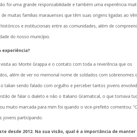
ão foi uma grande responsabilidade e também uma experiência mui
ria de muitas famílias marauenses que têm suas origens ligadas ao Vên
, históricos e institucionais entre as comunidades, além de compreen
idade do nosso município.
 experiência?
isita ao Monte Grappa e o contato com toda a reverência que os
assados, além de ver no memorial nome de soldados com sobrenomes 
talian sendo falado com orgulho e perceber tantos jovens envolvi
stão de falar o dialeto e não o Italiano Gramatical, o que tornava tu
icou muito marcada para mim foi quando o vice-prefeito comentou: “
s jovens participando.
ste desde 2012. Na sua visão, qual é a importância de manter 