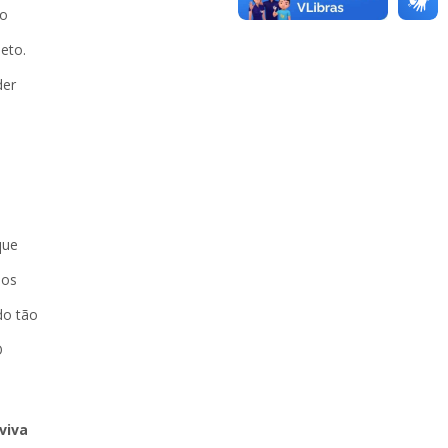
to
eto.
der
que
dos
do tão
O
viva