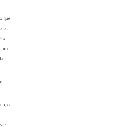
co que
lia,
é a
s com
la
ue
ria, o
ivar