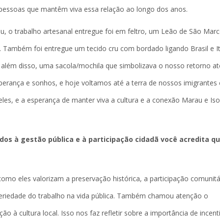
s pessoas que mantêm viva essa relação ao longo dos anos.
, o trabalho artesanal entregue foi em feltro, um Leão de São Mar
 Também foi entregue um tecido cru com bordado ligando Brasil e Itá
e além disso, uma sacola/mochila que simbolizava o nosso retorno at
esperança e sonhos, e hoje voltamos até a terra de nossos imigrante
es, e a esperança de manter viva a cultura e a conexão Marau e Iso
dos à gestão pública e à participação cidadã você acredita q
mo eles valorizam a preservação histórica, a participação comunitá
seriedade do trabalho na vida pública. Também chamou atenção o
à cultura local. Isso nos faz refletir sobre a importância de incent