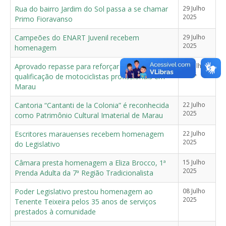
Rua do bairro Jardim do Sol passa a se chamar
29 Julho
2025
Primo Fioravanso
Campeões do ENART Juvenil recebem
29 Julho
2025
homenagem
Aprovado repasse para reforçar segurança e
22 Julho
2025
qualificação de motociclistas profissionais em
Marau
Cantoria “Cantanti de la Colonia” é reconhecida
22 Julho
2025
como Patrimônio Cultural Imaterial de Marau
Escritores marauenses recebem homenagem
22 Julho
2025
do Legislativo
Câmara presta homenagem a Eliza Brocco, 1ª
15 Julho
2025
Prenda Adulta da 7ª Região Tradicionalista
Poder Legislativo prestou homenagem ao
08 Julho
2025
Tenente Teixeira pelos 35 anos de serviços
prestados à comunidade