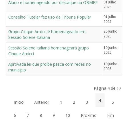
Aluno é homenageado por destaque na OBMEP
01 Julho
2025
Conselho Tutelar fez uso da Tribuna Popular
01 Julho
2025
Grupo Cinque Amicci é homenageado em
26 Junho
2025
Sessão Solene Italiana
Sessão Solene italiana homenageará grupo
10 Junho
2025
Cinque Amicci
Aprovada lei que proíbe pesca com redes no
10 Junho
2025
município
Página 4 de 17
4
Início
Anterior
1
2
3
5
6
7
8
9
10
Próximo
Fim